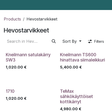
Skip to Content
Products
Hevostarvikkeet
Hevostarvikkeet
Sort By
Filters
Kneilmann satulakärry
Kneilmann TS600
SW3
hinattava siimaleikkuri
1,020.00
€
5,400.00
€
1710
TeMax
sähkökäyttöiset
1,020.00
€
kottikärryt
4,980.00
€