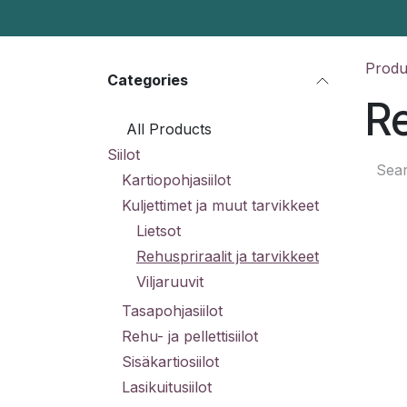
Skip to Content
Produ
Categories
Re
All Products
Siilot
Kartiopohjasiilot
Kuljettimet ja muut tarvikkeet
Lietsot
Rehuspriraalit ja tarvikkeet
Viljaruuvit
Tasapohjasiilot
Rehu- ja pellettisiilot
Sisäkartiosiilot
Lasikuitusiilot