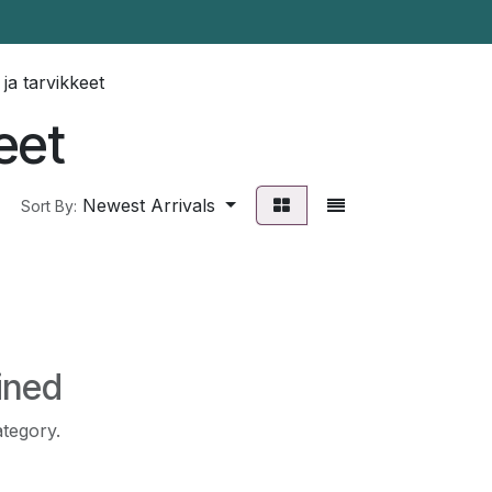
 ja tarvikkeet
keet
Newest Arrivals
Sort By:
ined
ategory.